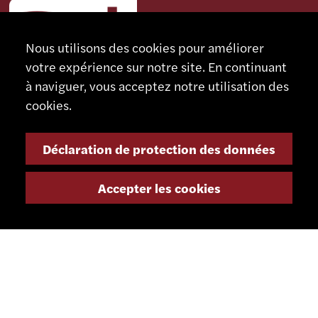
Nous utilisons des cookies pour améliorer
votre expérience sur notre site. En continuant
à naviguer, vous acceptez notre utilisation des
cookies.
Déclaration de protection des données
CONTACT
SCHAUBLIN MACHINES SA
Accepter les cookies
Rue Nomlieutant 1
CH - 2735 Bévilard
Suisse
+41 32 491 67 00
info@smsa.ch