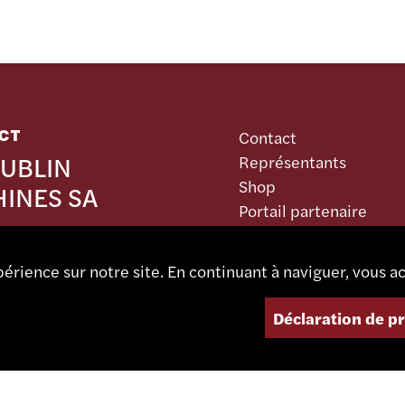
CT
Contact
UBLIN
Représentants
Shop
INES SA
Portail partenaire
ieutant 1
5 Bévilard
érience sur notre site. En continuant à naviguer, vous ac
Déclaration de p
 491 67 00
sa.ch