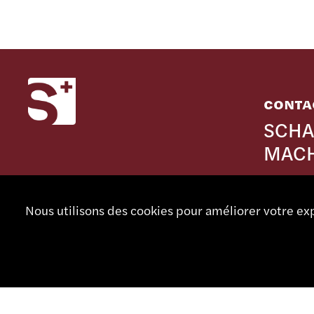
CONTA
SCHA
MACH
Rue Noml
CH - 273
Nous utilisons des cookies pour améliorer votre exp
Suisse
+41 32
info@sm