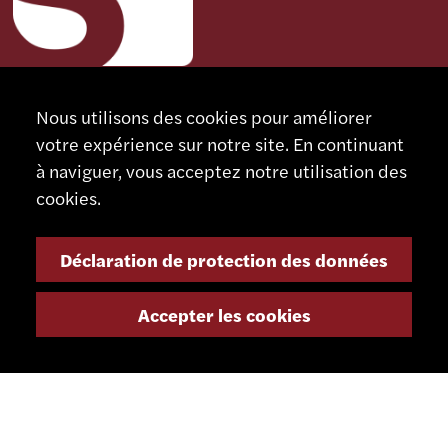
Nous utilisons des cookies pour améliorer
CONTACT
votre expérience sur notre site. En continuant
SCHAUBLIN MACHINES SA
à naviguer, vous acceptez notre utilisation des
Rue Nomlieutant 1
cookies.
CH - 2735 Bévilard
Suisse
Déclaration de protection des données
+41 32 491 67 00
Accepter les cookies
info@smsa.ch
Contact
Représentants
Shop
Portail partenaire