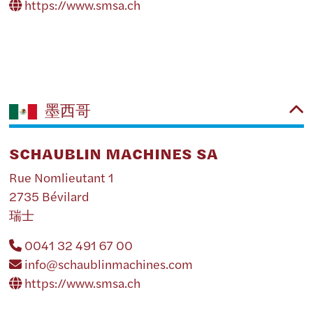
https://www.smsa.ch
墨西哥
SCHAUBLIN MACHINES SA
Rue Nomlieutant 1
2735 Bévilard
瑞士
0041 32 491 67 00
info@schaublinmachines.com
https://www.smsa.ch