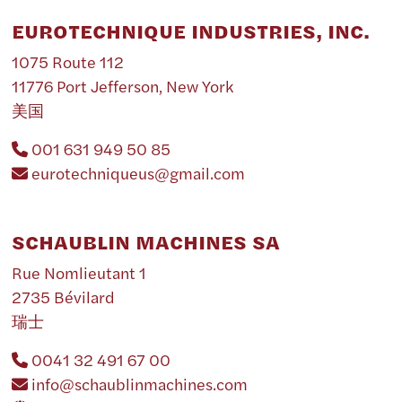
EUROTECHNIQUE INDUSTRIES, INC.
1075 Route 112
11776 Port Jefferson, New York
美国
001 631 949 50 85
eurotechniqueus@gmail.com
SCHAUBLIN MACHINES SA
Rue Nomlieutant 1
2735 Bévilard
瑞士
0041 32 491 67 00
info@schaublinmachines.com