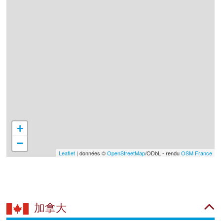
+
−
Leaflet
| données ©
OpenStreetMap
/ODbL - rendu
OSM France
加拿大