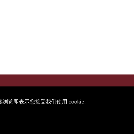
联系
续浏览即表示您接受我们使用 cookie。
代表
商店
 491 67 00
合作伙伴门户
sa.ch