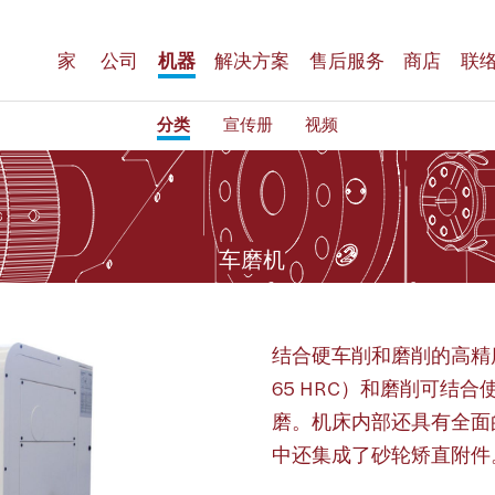
家
公司
机器
解决方案
售后服务
商店
联
分类
宣传册
视频
车磨机
结合硬车削和磨削的高精
65 HRC）和磨削可结
磨。机床内部还具有全面
中还集成了砂轮矫直附件