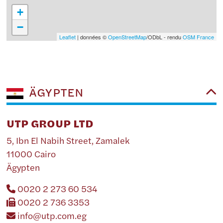
+
−
Leaflet
| données ©
OpenStreetMap
/ODbL - rendu
OSM France
ÄGYPTEN
UTP GROUP LTD
5, Ibn El Nabih Street, Zamalek
11000 Cairo
Ägypten
0020 2 273 60 534
0020 2 736 3353
info@utp.com.eg