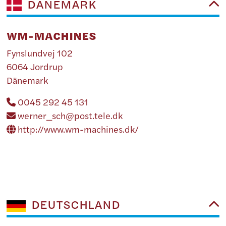
DÄNEMARK
WM-MACHINES
Fynslundvej 102
6064 Jordrup
Dänemark
0045 292 45 131
werner_sch@post.tele.dk
http://www.wm-machines.dk/
DEUTSCHLAND