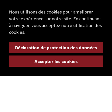
Nous utilisons des cookies pour améliorer
votre expérience sur notre site. En continuant
CONTACT
à naviguer, vous acceptez notre utilisation des
SCHAUBLIN MACHINES SA
cookies.
Rue Nomlieutant 1
CH - 2735 Bévilard
Déclaration de protection des données
Suisse
+41 32 491 67 00
Accepter les cookies
info@smsa.ch
Contact
Représentants
Shop
Portail partenaire