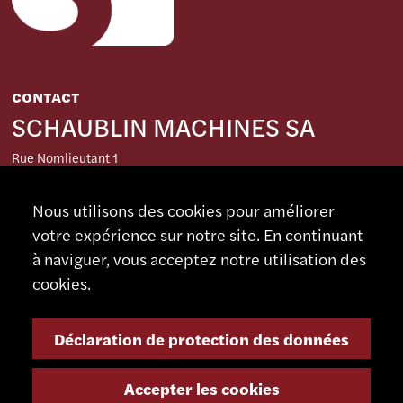
CONTACT
SCHAUBLIN MACHINES SA
Rue Nomlieutant 1
CH - 2735 Bévilard
Suisse
Nous utilisons des cookies pour améliorer
votre expérience sur notre site. En continuant
+41 32 491 67 00
à naviguer, vous acceptez notre utilisation des
info@smsa.ch
cookies.
Contact
Déclaration de protection des données
Représentants
Shop
Accepter les cookies
Portail partenaire