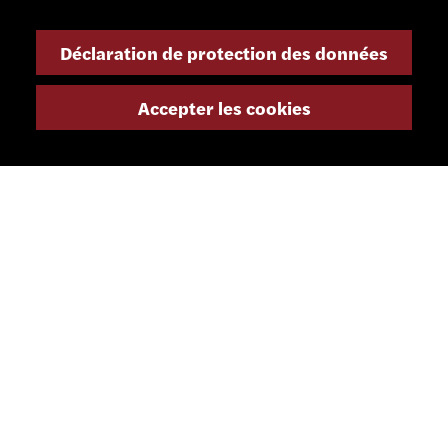
+41 32 491 67 00
Déclaration de protection des données
info@smsa.ch
Accepter les cookies
Contact
Représentants
Shop
Portail partenaire
RÉSEAUX SOCIAUX
LETTRE D'INFORMATION