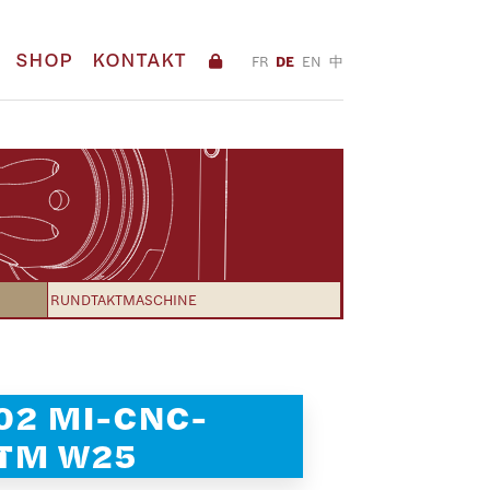
SHOP
KONTAKT
FR
DE
EN
中
RUNDTAKTMASCHINE
02 MI-CNC-
TM W25