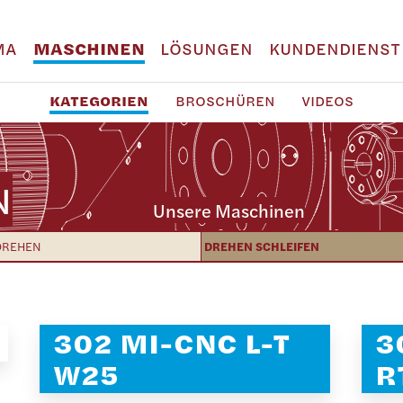
MA
MASCHINEN
LÖSUNGEN
KUNDENDIENST
KATEGORIEN
BROSCHÜREN
VIDEOS
N
Unsere Maschinen
DREHEN
DREHEN SCHLEIFEN
302 MI-CNC L-T
3
W25
R