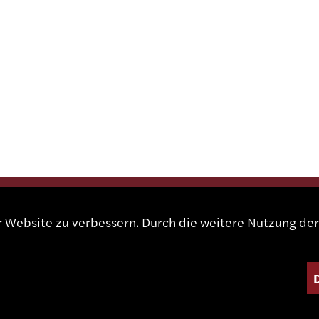
er Website zu verbessern. Durch die weitere Nutzung d
KT
Kontakt
Vertreter
Shop
 491 67 00
Partnerportal
sa.ch