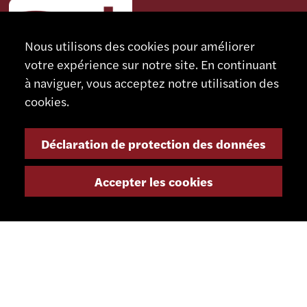
Nous utilisons des cookies pour améliorer
votre expérience sur notre site. En continuant
à naviguer, vous acceptez notre utilisation des
cookies.
Déclaration de protection des données
CONTACT
SCHAUBLIN MACHINES SA
Accepter les cookies
Rue Nomlieutant 1
CH - 2735 Bévilard
Suisse
+41 32 491 67 00
info@smsa.ch