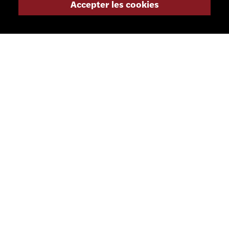
Accepter les cookies
Suisse
+41 32 491 67 00
info@smsa.ch
Contact
Représentants
Shop
Portail partenaire
RÉSEAUX SOCIAUX
LETTRE D'INFORMATION