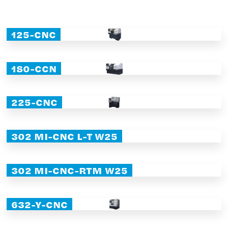
125-CNC
180-CCN
225-CNC
302 MI-CNC L-T W25
302 MI-CNC-RTM W25
632-Y-CNC