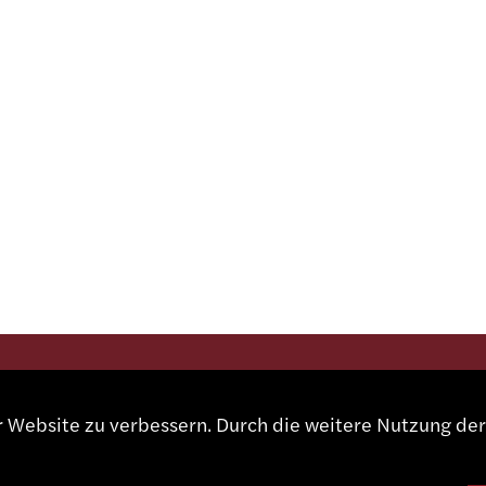
KT
Kontakt
er Website zu verbessern. Durch die weitere Nutzung d
Vertreter
Shop
 491 67 00